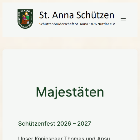
Zum
Inhalt
springen
Majestäten
Schützenfest 2026 – 2027
Unser Königspaar Thomas und Ansu