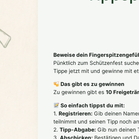
Beweise dein Fingerspitzengefüh
Pünktlich zum Schützenfest suche
Tippe jetzt mit und gewinne mit e
Das gibt es zu gewinnen
Zu gewinnen gibt es
10 Freigeträ
So einfach tippst du mit:
1.
Registrieren:
Gib deinen Namen u
teilnimmt und seinen Tipp noch a
2.
Tipp-Abgabe:
Gib nun deinen T
3.
Abschicken:
Bestätigen und D