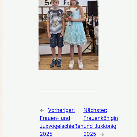
←
Vorheriger:
Nächster:
Frauen- und
Frauenkönigin
Juxvogelschießen
und Juxkönig
2025
2025
→